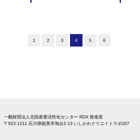
1
2
3
4
5
6
⼀般財団法⼈北陸産業活性化センター RDX 推進室
〒923-1211 石川県能美市旭台2-13 いしかわクリエイトラボ207