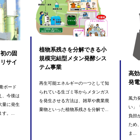
植物系残さを分解できる小
内初の固
規模完結型メタン発酵シス
るリサイ
テム事業
高効
発電
再生可能エネルギーの一つとして知
石膏ボード
られている生ゴミ等からメタンガス
え、今後は
風力
を発生させる方法は、雑草や農業廃
大量に発生
い」
棄物といった植物系残さを分解で...
。...
負担
ため
ま...