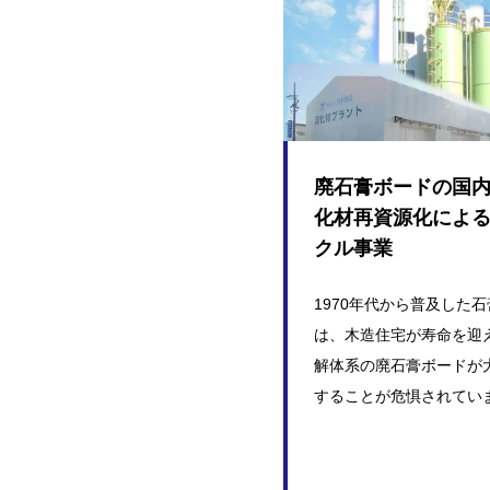
廃石膏ボードの国
化材再資源化によ
クル事業
1970年代から普及した
は、木造住宅が寿命を迎
解体系の廃石膏ボードが
することが危惧されています