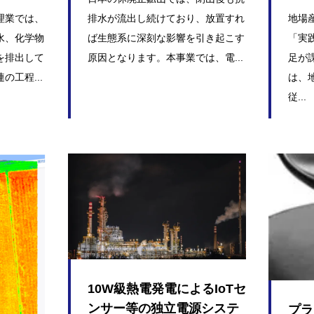
理業では、
排水が流出し続けており、放置すれ
地場
水、化学物
ば生態系に深刻な影響を引き起こす
「実
を排出して
原因となります。本事業では、電...
足が
工程...
は、
従...
10W級熱電発電によるIoTセ
ンサー等の独立電源システ
プラ