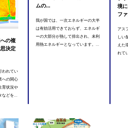
ムの...
境に
ファ
我が国では、一次エネルギーの大半
は有効活用できておらず、エネルギ
アス
ーの大部分が熱して排出され、未利
しい
業への複
用熱エネルギーとなっています。...
えた
意思決定
れてい
行われてい
業への関心
生育状況や
どを...